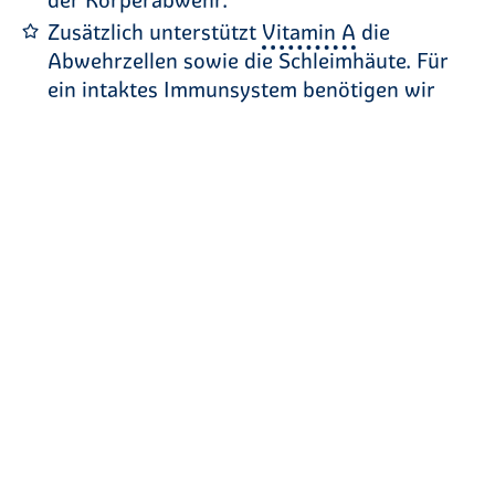
Zusätzlich unterstützt
Vitamin A
die
Abwehrzellen sowie die Schleimhäute. Für
ein intaktes Immunsystem benötigen wir
außerdem
Folsäure
, Vitamin A, Vitamin B6 und
B12
sowie das Spurenelement Eisen